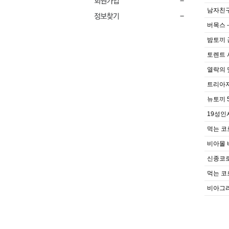
남자친구
버목스 -
밤토끼 
토렌트 
열락의 
트리아자
뉴토끼 
19성
먹는 코
비아몰 
신종코로
먹는 코
비아그라