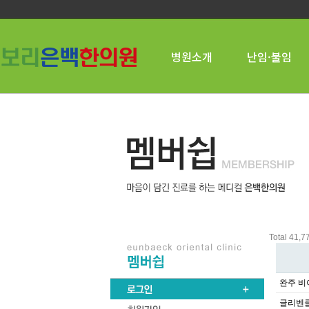
병원소개
난임·불임
Total 41,
완주 비아
글리벤클