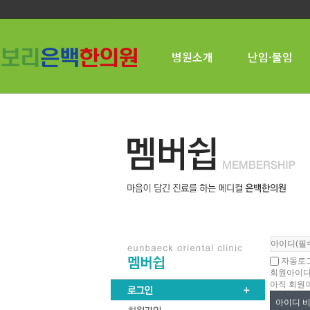
병원소개
난임·불임
자동로
회원아이디
아직 회원
아이디 